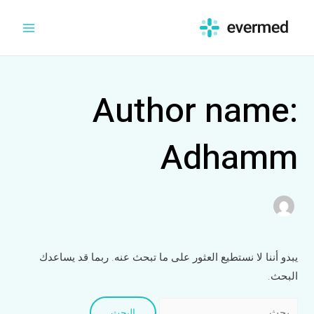
خطي
Search
Main
لى
for:
Menu
لمحتوى
Author name:
Adhamm
يبدو أننا لا نستطيع العثور على ما تبحث عنه. ربما قد يساعدك
البحث.